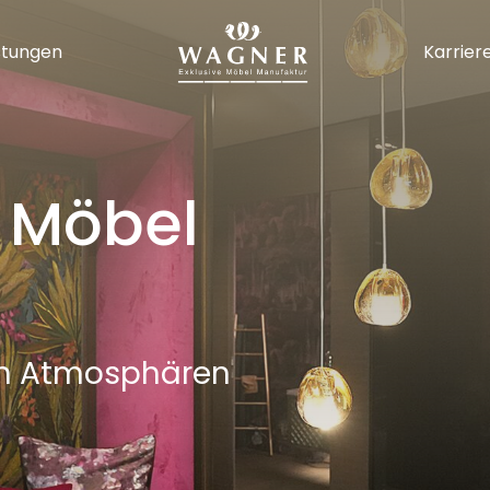
stungen
Karrier
 Möbel
en Atmosphären