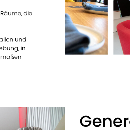
n Räume, die
alien und
ebung, in
hermaßen
Gener