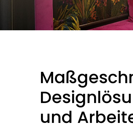
Maßgeschn
Designlös
und Arbeit