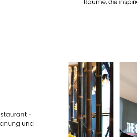
Räume, die inspiri
estaurant -
 Planung und