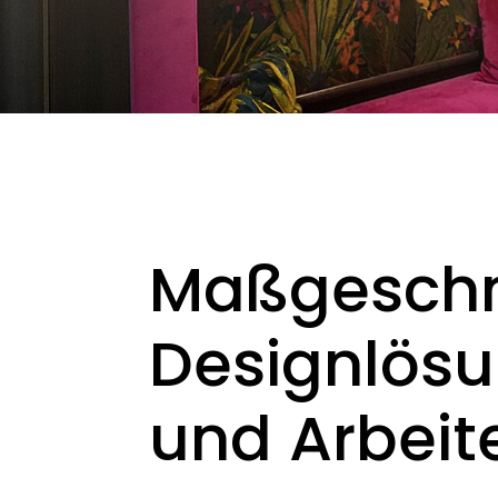
Maßgeschn
Designlös
und Arbeit