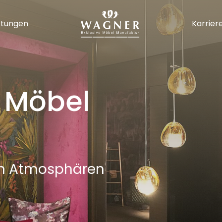
stungen
Karrier
 Möbel
en Atmosphären