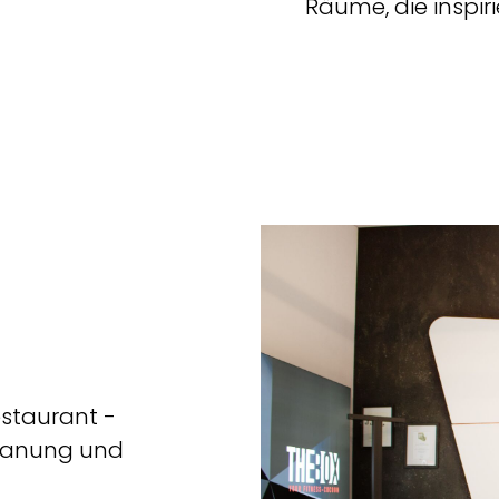
Räume, die inspiri
estaurant -
 Planung und